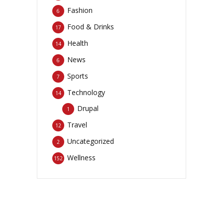
Fashion
6
Food & Drinks
17
Health
14
News
6
Sports
7
Technology
14
Drupal
1
Travel
12
Uncategorized
2
Wellness
152