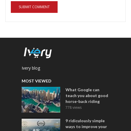
Ivery blog
MOST VIEWED
What Google can
teach you about good
horse-back riding
778 views
9 ridiculously simple
ways to improve your