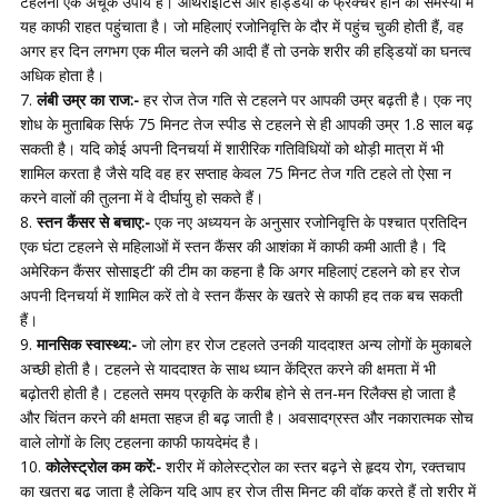
टहलना एक अचूक उपाय है। ऑर्थराइटिस और हड्डियों के फ्रैक्चर होने की समस्या में
यह काफी राहत पहुंचाता है। जो महिलाएं रजोनिवृत्ति के दौर में पहुंच चुकी होती हैं, वह
अगर हर दिन लगभग एक मील चलने की आदी हैं तो उनके शरीर की हडि्डयों का घनत्व
अधिक होता है।
लंबी उम्र का राज:-
हर रोज तेज गति से टहलने पर आपकी उम्र बढ़ती है। एक नए
शोध के मुताबिक सिर्फ 75 मिनट तेज स्पीड से टहलने से ही आपकी उम्र 1.8 साल बढ़
सकती है। यदि कोई अपनी दिनचर्या में शारीरिक गतिविधियों को थोड़ी मात्रा में भी
शामिल करता है जैसे यदि वह हर सप्ताह केवल 75 मिनट तेज गति टहले तो ऐसा न
करने वालों की तुलना में वे दीर्घायु हो सकते हैं।
स्तन कैंसर से बचाए:-
एक नए अध्ययन के अनुसार रजोनिवृत्ति के पश्चात प्रतिदिन
एक घंटा टहलने से महिलाओं में स्तन कैंसर की आशंका में काफी कमी आती है। ‘दि
अमेरिकन कैंसर सोसाइटी’ की टीम का कहना है कि अगर महिलाएं टहलने को हर रोज
अपनी दिनचर्या में शामिल करें तो वे स्तन कैंसर के खतरे से काफी हद तक बच सकती
हैं।
मानसिक स्वास्थ्य:-
जो लोग हर रोज टहलते उनकी याददाश्त अन्य लोगों के मुकाबले
अच्छी होती है। टहलने से याददाश्त के साथ ध्यान केंद्रित करने की क्षमता में भी
बढ़ोतरी होती है। टहलते समय प्रकृति के करीब होने से तन-मन रिलैक्स हो जाता है
और चिंतन करने की क्षमता सहज ही बढ़ जाती है। अवसादग्रस्त और नकारात्मक सोच
वाले लोगों के लिए टहलना काफी फायदेमंद है।
कोलेस्ट्रोल कम करें:-
शरीर में कोलेस्ट्रोल का स्तर बढ़ने से हृदय रोग, रक्तचाप
का खतरा बढ़ जाता है लेकिन यदि आप हर रोज तीस मिनट की वॉक करते हैं तो शरीर में