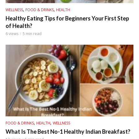
,
,
WELLNESS
FOOD & DRINKS
HEALTH
Healthy Eating Tips for Beginners Your First Step
of Health?
6 views
5 min read
,
,
FOOD & DRINKS
HEALTH
WELLNESS
What Is The Best No-1 Healthy Indian Breakfast?